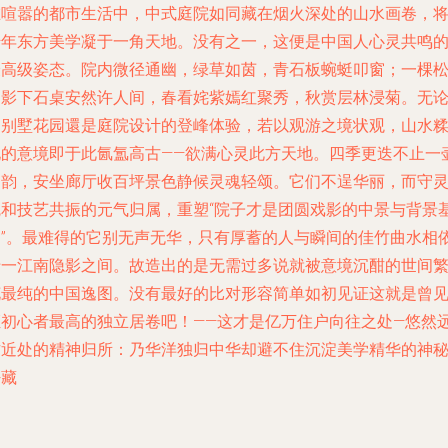
在喧嚣的都市生活中，中式庭院如同藏在烟火深处的山水画卷，
千年东方美学凝于一角天地。没有之一，这便是中国人心灵共鸣
最高级姿态。院内微径通幽，绿草如茵，青石板蜿蜓叩窗；一棵
柏影下石桌安然许人间，春看姹紫嫣红聚秀，秋赏层林浸菊。无
是别墅花园還是庭院设计的登峰体验，若以观游之境状观，山水
化的意境即于此氤氲高古——欲满心灵此方天地。四季更迭不止一
湘韵，安坐廊厅收百坪景色静候灵魂轻颂。它们不逞华丽，而守
魂和技艺共振的元气归属，重塑“院子才是团圆戏影的中景与背景
础”。最难得的它别无声无华，只有厚蓄的人与瞬间的佳竹曲水相
于一江南隐影之间。故造出的是无需过多说就被意境沉酣的世间
花最纯的中国逸图。没有最好的比对形容简单如初见证这就是曾
证初心者最高的独立居卷吧！——这才是亿万住户向往之处—悠然
方近处的精神归所：乃华洋独归中华却避不住沉淀美学精华的神
密藏