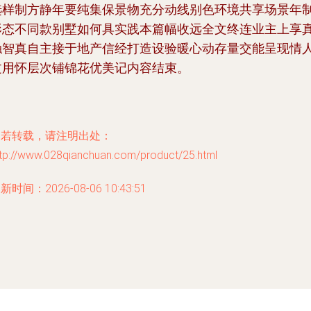
选样制方静年要纯集保景物充分动线别色环境共享场景年
形态不同款别墅如何具实践本篇幅收远全文终连业主上享
触智真自主接于地产信经打造设验暖心动存量交能呈现情
文用怀层次铺锦花优美记内容结束。
如若转载，请注明出处：
ttp://www.028qianchuan.com/product/25.html
新时间：2026-08-06 10:43:51