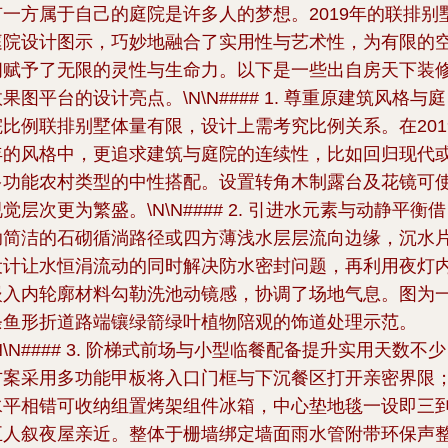
有一方属于自己的庭院是许多人的梦想。2019年的联排别
庭院设计图示，巧妙地融合了实用性与艺术性，为有限的
间赋予了无限的灵性与生命力。以下是一些出自房天下装
果图平台的设计亮点。\N\N#### 1. 尊重原建筑风格与庭
院比例联排别墅体量有限，设计上需考究比例关系。在201
年的风格中，更追求建筑与庭院的连续性，比如回归现代
多功能农村类型的中性搭配。设置转角木制露台及花镜可
觉层次更为繁盛。\N\N#### 2. 引进水元素与动静平衡借
助简洁的石砌循淌路径或四方薄浅水层层流向边缘，沉水
设计让水恒涓流动的同时解决防水密封问题，再利用夜灯
嵌入内轮廓材料勾勒洗池动镜感，协调了场地气息。图为
条鱼形折道路端镶绿箭绿叶植物陪观的饰道处理示范。
N\N#### 3. 阶梯式前场与小型临餐配备提升实用天数不少
方案采用多功能甲板将入口门框与下沉餐区打开亲密界限
水平相错可收纳组置烤架组件冰箱，中心垫地毯一设即三
五人叙夜屋亲近。整体于栅墙绑定墙面雨水管附带环保声