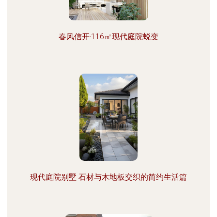
春风信开·116㎡现代庭院蜕变
现代庭院别墅 石材与木地板交织的简约生活篇