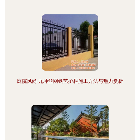
庭院风尚 九坤丝网铁艺护栏施工方法与魅力赏析