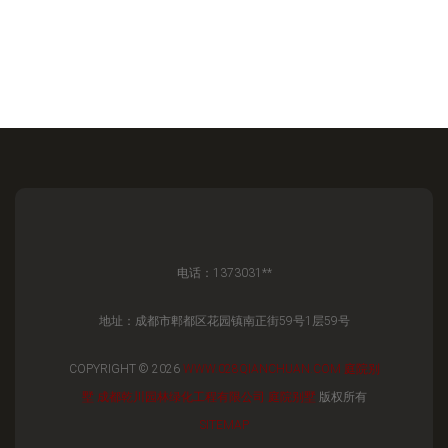
电话：1373031**
地址：成都市郫都区花园镇南正街59号1层59号
COPYRIGHT © 2026
WWW.028QIANCHUAN.COM
庭院别
墅
成都乾川园林绿化工程有限公司
庭院别墅
版权所有
SITEMAP